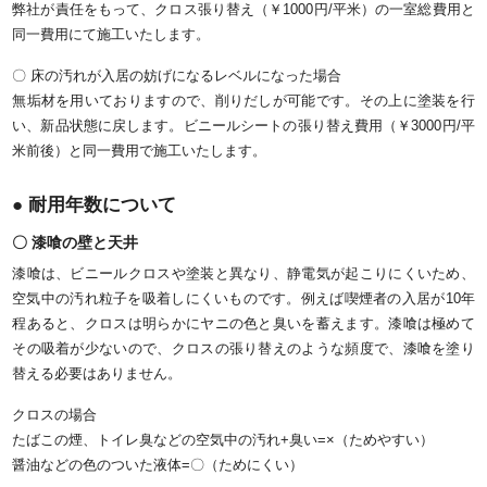
弊社が責任をもって、クロス張り替え（￥1000円/平米）の一室総費用と
同一費用にて施工いたします。
〇 床の汚れが入居の妨げになるレベルになった場合
無垢材を用いておりますので、削りだしが可能です。その上に塗装を行
い、新品状態に戻します。ビニールシートの張り替え費用（￥3000円/平
米前後）と同一費用で施工いたします。
● 耐用年数について
〇 漆喰の壁と天井
漆喰は、ビニールクロスや塗装と異なり、静電気が起こりにくいため、
空気中の汚れ粒子を吸着しにくいものです。例えば喫煙者の入居が10年
程あると、クロスは明らかにヤニの色と臭いを蓄えます。漆喰は極めて
その吸着が少ないので、クロスの張り替えのような頻度で、漆喰を塗り
替える必要はありません。
クロスの場合
たばこの煙、トイレ臭などの空気中の汚れ+臭い=×（ためやすい）
醤油などの色のついた液体=〇（ためにくい）