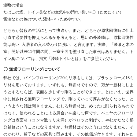
漆喰の場合
たばこの煙、トイレ臭などの空気中の汚れ+臭い=〇（ためにくい）
醤油などの色のついた液体=×（ためやすい）
どちらが普段の生活にとって快適か、また、どちらが原状回復時に仕上
げ直す必要性を抑えられるかを考えると、思いの外漆喰は、原状回復性
能は高い=入居者の入れ替わりに強い、と言えます。実際、「漆喰と木の
室」開始以来11年間の間、一室全面を塗り直した事例はありません。ト
イレ臭については、拙文「漆喰トイレとは」をご参照ください。
〇 無垢フローリングについて
弊社では、パインフローリング20ミリ厚もしくは、ブラックローズ15ミ
リ材を用いております。いずれも、無垢材ですので、万が一新材にしよ
うとするならば、表面を少しずつ削ることができます。とはいえ、世界
中に施される無垢フローリングで、削っていって厚みがなくなった、と
いうような話は聞きません。むしろ無垢材は、めったに削られるもので
はなく、使われることによる風合いを楽しむ床です。ベニヤのフローリ
ングは表面材（コンマ数ミリ未満）がペロッと剥げて、やむかたなく部
分補修ということになりますが、無垢材はそのようにはなりません。そ
のかわり、椅子などの家具で凹みます。その他傷が付きます。それをた