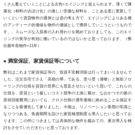
くさん蓄えていくことによる古色=エイジングと捉えられます。薄くて陳
腐化（材料の古ぼけ化）の激しい安価な材料を、ことある度に更新して
いくという賃貸物件の通例とは逆の考え方で、エイジングによりある種
のアンティーク的価値を物件の価値として獲得していこうというもので
す。。スムーズな入居者の入れ替わりを眺めておりましても、このエイ
ジングの美学が有効に働いているのではないかと思っております。（弊
社最年長物件=11年）
● 満室保証、家賃保証等について
弊社はこれまで家賃保証等の、投資不安解消策は行ってまいりませんで
した。注文住宅でさえ「高嶺の華」である、塗り壁（漆喰）と無垢フロ
ーリングの仕様を賃貸の世界にも普及させたいという思いで、これらの
仕様を、賃貸という厳しいコスト競争の土俵に載せ、なおかつその後の
原状回復費用においても、クロス仕様の通常価格に納めることを保証す
ることを最優先して参りました。今後は、リノベーション業態の常識と
なりつつある、免責期間を設けた家賃補償制度も導入したいと思ってお
ります。この件につきましては具体的な物件を鑑みての、逐次導入を検
討をさせていただきたいと思っております。