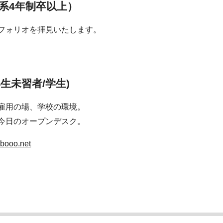
系4年制卒以上）
フォリオを拝見いたします。
生未習者/学生)
雇用の場、学校の環境。
今日のオープンデスク。
booo.net