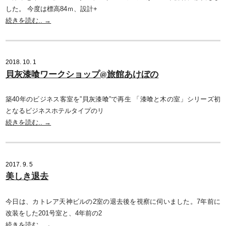
した。 今度は標高84ｍ、設計+
続きを読む.. →
2018. 10. 1
貝灰漆喰ワークショップ@旅館あけぼの
築40年のビジネス客室を”貝灰漆喰”で再生 「漆喰と木の室」シリーズ初
となるビジネスホテルタイプのリ
続きを読む.. →
2017. 9. 5
美しき退去
今日は、カトレア天神ビルの2室の退去後を視察に伺いました。7年前に
改装をした201号室と、4年前の2
続きを読む.. →